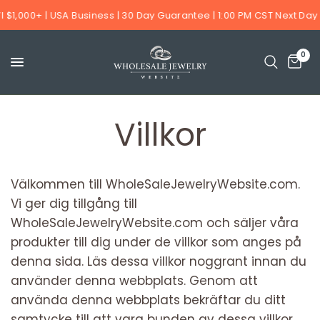
 $1,000+ | USA Business | 30 Day Guarantee | 1:00 PM CST Next Day Ai
0
Villkor
Välkommen till WholeSaleJewelryWebsite.com.
Vi ger dig tillgång till
WholeSaleJewelryWebsite.com och säljer våra
produkter till dig under de villkor som anges på
denna sida. Läs dessa villkor noggrant innan du
använder denna webbplats. Genom att
använda denna webbplats bekräftar du ditt
samtycke till att vara bunden av dessa villkor.