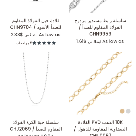
عرض سريع
عرض سريع
سلسلة رابط مستدير مزدوج
قلادة حبل الفولاذ المقاوم
الفولاذ المقاوم للصدأ /
للصدأ الأسود / CHN9704
CHN9959
$2.33
As low as
ابتداءً من
$1.61
As low as
ابتداءً من
5 مراجعات
عرض سريع
عرض سريع
18K الذهب PVD القلادة
سلسلة حبة الكرة الفولاذ
البيضاوية المقاومة للذهول /
المقاوم للصدأ / CHJ2069
CHN0097