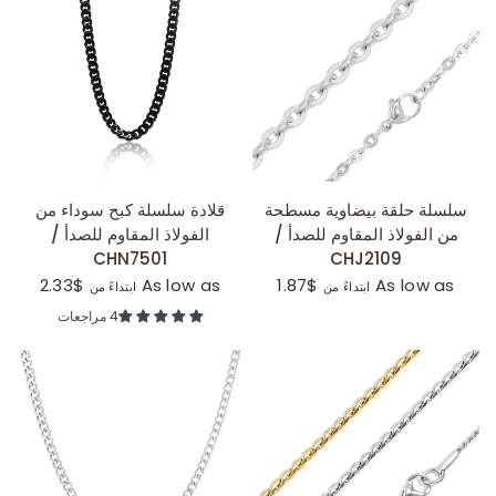
عرض سريع
عرض سريع
سلسلة حلقة بيضاوية مسطحة
قلادة سلسلة كبح سوداء من
من الفولاذ المقاوم للصدأ /
الفولاذ المقاوم للصدأ /
CHN7501
CHJ2109
$2.33
As low as
$1.87
As low as
ابتداءً من
ابتداءً من
4 مراجعات