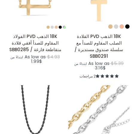
عرض سريع
عرض سريع
18K الذهب PVD القلادة
18K الذهب PVD الفولاذ
الصلب المقاوم للصدأ مع
المقاوم للصدأ أفقي قلادة
سلسلة صندوق مستديرة /
متقاطعة فارغة / SBB0285
SBB0291
As low as
$4.93
ابتداءً من
$1.99
As low as
$5.39
ابتداءً من
$3.16
2 مراجعات