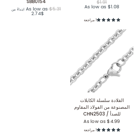
SBB0154
$1.91
As low as $1.08
As low as
$5.31
ابتداءً من
$2.74
1 مراجعة
عرض سريع
القلادة سلسلة الكابلات
المصنوعة من الفولاذ المقاوم
للصدأ / CHN2503
As low as $4.99
1 مراجعة