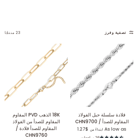
تصفية وفرز
23 منتجًا
عرض سريع
عرض سريع
قلادة سلسلة حبل الفولاذ
18K الذهب PVD المقاوم
المقاوم للصدأ / CHN9700
المقاوم للصدأ من الفولاذ
المقاوم للصدأ قلادة /
$1.27
As low as
ابتداءً من
CHN9760
26 مراجعات