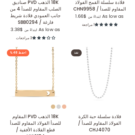
عرض سريع
عرض سريع
قلادة سلسلة القمح الفولاذ
18K الذهب PVD صناديق
المقاوم للصدأ / CHN9958
الصلب المقاوم للصدأ 4 من
جانب العمودي قلادة شريط
$1.66
As low as
ابتداءً من
فارغة / SBB0294
1 مراجعة
$3.38
As low as
ابتداءً من
3 مراجعات
نفذ
احفظ 48%
عرض سريع
عرض سريع
قلادة سلسلة حبة الكرة
18K الذهب PVD المقاوم
الفولاذ المقاوم للصدأ /
للصدأ الفولاذ المقاوم للصدأ
CHJ4070
قطع القلادة الأفقية /