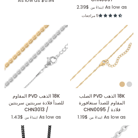
As low as $0.94
$2.39
As low as
ابتداءً من
5 مراجعات
عرض سريع
عرض سريع
18K الذهب PVD الصلب
18K الذهب PVD المقاوم
المقاوم للصدأ سنغافورة
للصدأ قلادة سربنتين سربنتين
قلادة / CHN0095
/ CHN3013
$1.43
As low as
$1.19
As low as
ابتداءً من
ابتداءً من