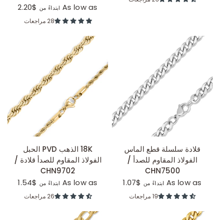
$2.20
As low as
ابتداءً من
28 مراجعات
عرض سريع
عرض سريع
قلادة سلسلة قطع الماس
18K الذهب PVD الحبل
الفولاذ المقاوم للصدأ /
الفولاذ المقاوم للصدأ قلادة /
CHN9702
CHN7500
$1.54
As low as
$1.07
As low as
ابتداءً من
ابتداءً من
19 مراجعات
26 مراجعات